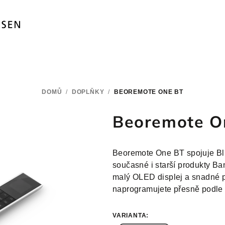
DOMŮ
/
DOPLŇKY
/
BEOREMOTE ONE BT
Beoremote O
Beoremote One BT spojuje Blu
současné i starší produkty Ba
malý OLED displej a snadné p
naprogramujete přesně podle 
VARIANTA: