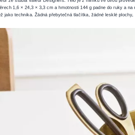
leur ze studia Valeur Designers. Tělo je z hliníku ve dvou prov
ěrech 1,6 × 24,3 × 3,3 cm a hmotnosti 144 g padne do ruky a na
 jako technika. Žádná přebytečná tlačítka, žádné lesklé plochy, 