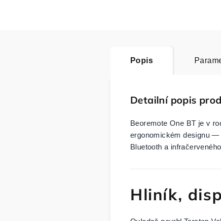
Popis
Parame
Detailní popis pro
Beoremote One BT je v rod
ergonomickém designu — fré
Bluetooth a infračervenéh
Hliník, disp