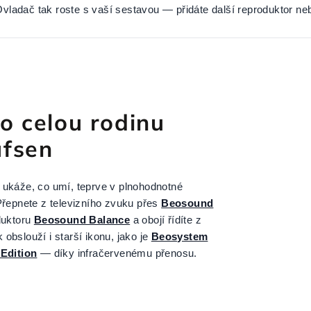
Ovladač tak roste s vaší sestavou — přidáte další reproduktor neb
o celou rodinu
ufsen
ukáže, co umí, teprve v plnohodnotné
řepnete z televizního zvuku přes
Beosound
duktoru
Beosound Balance
a obojí řídíte z
k obslouží i starší ikonu, jako je
Beosystem
Edition
— díky infračervenému přenosu.