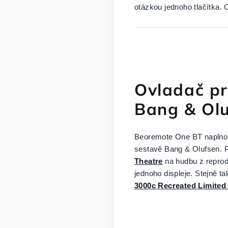
otázkou jednoho tlačítka. 
Ovladač pr
Bang & Ol
Beoremote One BT naplno 
sestavě Bang & Olufsen. P
Theatre
na hudbu z repro
jednoho displeje. Stejně ta
3000c Recreated Limited 