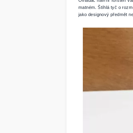
Ovladač navrhl Torsten Va
matném. Štíhlá tyč o rozm
jako designový předmět než