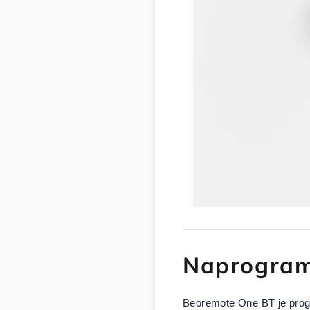
Naprogram
Beoremote One BT je progra