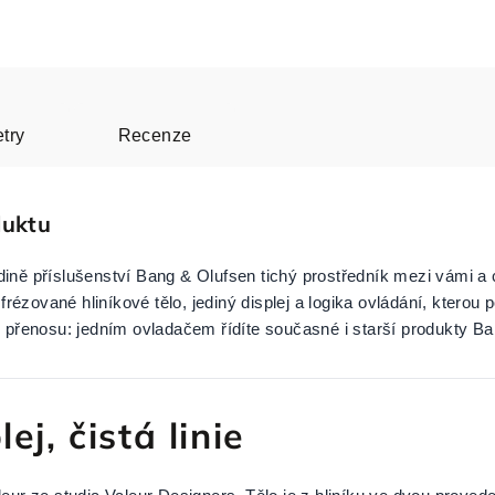
try
Recenze
duktu
ině příslušenství Bang & Olufsen tichý prostředník mezi vámi a 
zované hliníkové tělo, jediný displej a logika ovládání, kterou 
o přenosu: jedním ovladačem řídíte současné i starší produkty B
lej, čistá linie