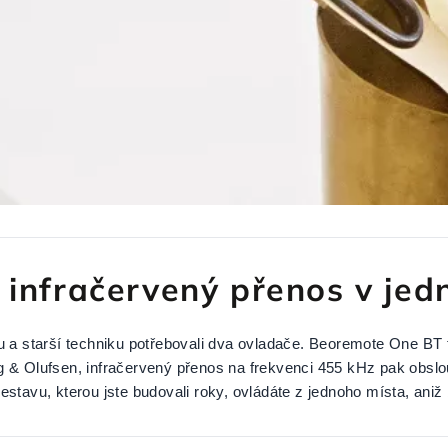
i infračervený přenos v je
 a starší techniku potřebovali dva ovladače. Beoremote One BT t
& Olufsen, infračervený přenos na frekvenci 455 kHz pak obslouž
tavu, kterou jste budovali roky, ovládáte z jednoho místa, aniž