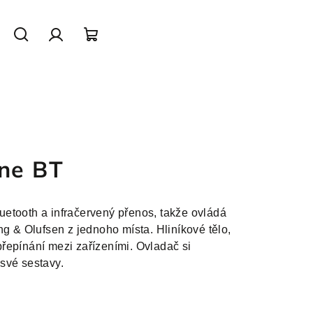
Hledat
Přihlášení
Nákupní
košík
ne BT
etooth a infračervený přenos, takže ovládá
ng & Olufsen z jednoho místa. Hliníkové tělo,
řepínání mezi zařízeními. Ovladač si
své sestavy.