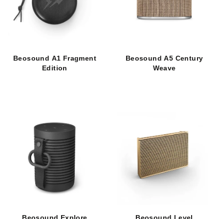
t
s
ů
p
r
o
d
Beosound A1 Fragment
Beosound A5 Century
Edition
Weave
u
k
t
ů
Beosound Explore
Beosound Level