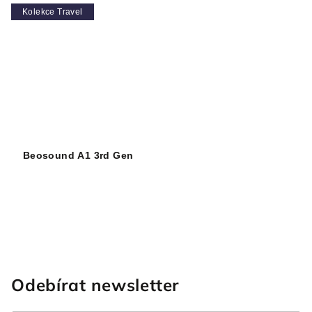
Kolekce Travel
Beosound A1 3rd Gen
O
v
l
Odebírat newsletter
á
d