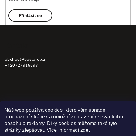
r
v
Přihlásit se
k
y
Z
v
á
ý
p
Kontakt
p
a
i
obchod
@
bostore.cz
s
t
+420727915597
u
í
Informace pro vás
Náš web používá cookies, které vám usnadní
procházení stránek a umožní zobrazení relevantního
Reklamace, vrácení a výměna zboží
obsahu a reklamy. Díky cookies můžeme také tyto
Všeobecné obchodní podmínky
stránky zlepšovat.
Více informací
zde
.