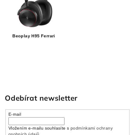
t
s
ů
p
r
o
d
Beoplay H95 Ferrari
u
k
t
ů
O
v
l
Odebírat newsletter
á
d
a
E-mail
c
í
Vložením e-mailu souhlasíte s
podmínkami ochrany
p
osobních údajů