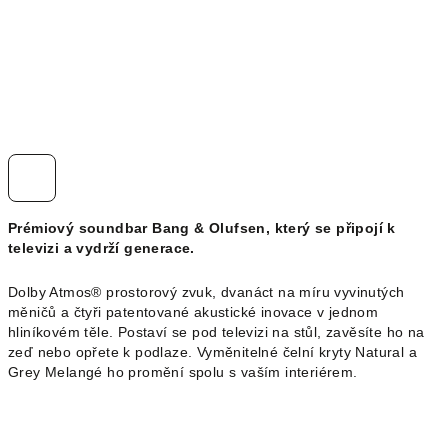
Prémiový soundbar Bang & Olufsen, který se připojí k
televizi a vydrží generace.
Dolby Atmos® prostorový zvuk, dvanáct na míru vyvinutých
měničů a čtyři patentované akustické inovace v jednom
hliníkovém těle. Postaví se pod televizi na stůl, zavěsíte ho na
zeď nebo opřete k podlaze. Vyměnitelné čelní kryty Natural a
Grey Melangé ho promění spolu s vaším interiérem.