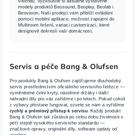
víkendu. Vyzkoušíte si aktuálně vystavené
modely produktů Beosound, Beoplay, Beolab i
Beovision. Naši prodejci vám přiblíží ovládání
pomocí mobilní aplikace, možnost zapojení do
Multiroom řešení, variaci customizací, které
designově dokreslí vaši domácnost.
Servis a péče Bang & Olufsen
Pro produkty Bang & Olufsen zajišťujeme dlouhodobý
servis prostřednictvím oficiálního servisního řetězce —
vyměnitelné čelní kryty, nástěnné držáky i další
náhradní díly pro vás zařídíme i po letech. Pokud cokoli
z výbavy přestane fungovat, ozvete se nám a vyřídíme
rychlý a prémiový přístup k servisu
. Každý produkt
Bang & Olufsen tak zůstává po celou dobu životnosti v
péči stejně vysokého servisního standardu —
značkové opravy, originální díly, software updaty od
výrobce.