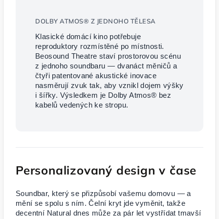
DOLBY ATMOS® Z JEDNOHO TĚLESA
Klasické domácí kino potřebuje
reproduktory rozmístěné po místnosti.
Beosound Theatre staví prostorovou scénu
z jednoho soundbaru — dvanáct měničů a
čtyři patentované akustické inovace
nasměrují zvuk tak, aby vznikl dojem výšky
i šířky. Výsledkem je Dolby Atmos® bez
kabelů vedených ke stropu.
Personalizovaný design v čase
Soundbar, který se přizpůsobí vašemu domovu — a
mění se spolu s ním. Čelní kryt jde vyměnit, takže
decentní Natural dnes může za pár let vystřídat tmavší