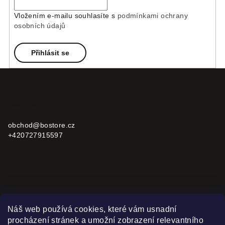
Vložením e-mailu souhlasíte s
podmínkami ochrany
osobních údajů
Přihlásit se
Z
á
p
Kontakt
a
obchod
@
bostore.cz
t
+420727915597
í
Informace pro vás
Náš web používá cookies, které vám usnadní
procházení stránek a umožní zobrazení relevantního