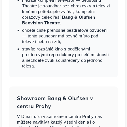
hledáte kompletní televizor — Beosound
Theatre je soundbar bez obrazovky a televizi
k němu potřebujete zvlášť; kompletní
obrazový celek řeší
Bang & Olufsen
Beovision Theatre
,
chcete čistě přenosné bezdrátové ozvučení
— tento soundbar má pevné místo pod
televizí nebo na zdi,
stavíte rozsáhlé kino s oddělenými
prostorovými reproduktory po celé místnosti
a nechcete zvuk soustředěný do jednoho
tělesa.
Showroom Bang & Olufsen v
centru Prahy
V Dušní ulici v samotném centru Prahy nás
můžete navštívit každý všední den a i o