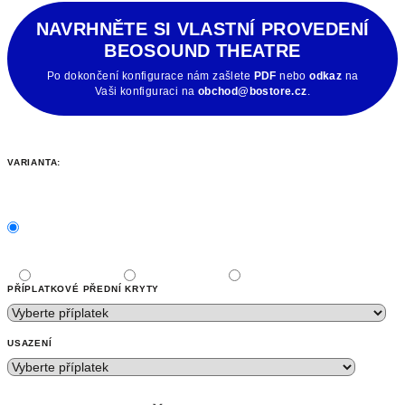
NAVRHNĚTE SI VLASTNÍ PROVEDENÍ
BEOSOUND THEATRE
Po dokončení konfigurace nám zašlete
PDF
nebo
odkaz
na
Vaši konfiguraci na
obchod@bostore.cz
.
VARIANTA:
PŘÍPLATKOVÉ PŘEDNÍ KRYTY
USAZENÍ