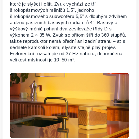
které je slyšet i cítit. Zvuk vychází ze tří
širokopásmových měničů 1,5", jednoho
širokopásmového subwooferu 5,5" s dlouhým zdvihem
a dvou pasivních basových radiátorů 4". Basový a
výškový měnič pohání dva zesilovače třídy D s
výkonem 2 × 35 W. Zvuk se přitom šíří do 360 stupňů,
takže reproduktor nemá přední ani zadní stranu – ať si
sednete kamkoli kolem, slyšíte stejně plný projev.
Frekvenční rozsah jde od 37 Hz nahoru, doporučená
velikost místnosti je 10–50 m².