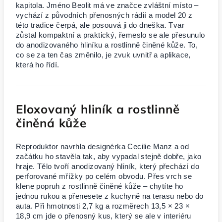
kapitola. Jméno Beolit má ve značce zvláštní místo –
vychází z původních přenosných rádií a model 20 z
této tradice čerpá, ale posouvá ji do dneška. Tvar
zůstal kompaktní a praktický, řemeslo se ale přesunulo
do anodizovaného hliníku a rostlinně činěné kůže. To,
co se za ten čas změnilo, je zvuk uvnitř a aplikace,
která ho řídí.
Eloxovaný hliník a rostlinně
činěná kůže
Reproduktor navrhla designérka Cecilie Manz a od
začátku ho stavěla tak, aby vypadal stejně dobře, jako
hraje. Tělo tvoří anodizovaný hliník, který přechází do
perforované mřížky po celém obvodu. Přes vrch se
klene popruh z rostlinně činěné kůže – chytíte ho
jednou rukou a přenesete z kuchyně na terasu nebo do
auta. Při hmotnosti 2,7 kg a rozměrech 13,5 × 23 ×
18,9 cm jde o přenosný kus, který se ale v interiéru