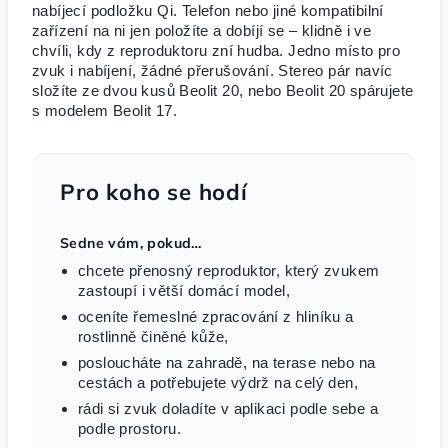
nabíjecí podložku Qi. Telefon nebo jiné kompatibilní
zařízení na ni jen položíte a dobíjí se – klidně i ve
chvíli, kdy z reproduktoru zní hudba. Jedno místo pro
zvuk i nabíjení, žádné přerušování. Stereo pár navíc
složíte ze dvou kusů Beolit 20, nebo Beolit 20 spárujete
s modelem Beolit 17.
Pro koho se hodí
Sedne vám, pokud…
chcete přenosný reproduktor, který zvukem
zastoupí i větší domácí model,
oceníte řemeslné zpracování z hliníku a
rostlinně činěné kůže,
posloucháte na zahradě, na terase nebo na
cestách a potřebujete výdrž na celý den,
rádi si zvuk doladíte v aplikaci podle sebe a
podle prostoru.