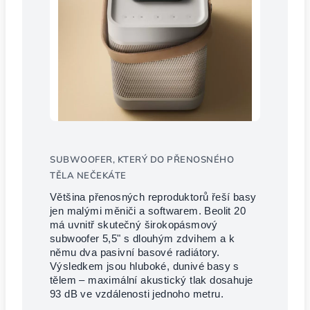
SUBWOOFER, KTERÝ DO PŘENOSNÉHO
TĚLA NEČEKÁTE
Většina přenosných reproduktorů řeší basy
jen malými měniči a softwarem. Beolit 20
má uvnitř skutečný širokopásmový
subwoofer 5,5" s dlouhým zdvihem a k
němu dva pasivní basové radiátory.
Výsledkem jsou hluboké, dunivé basy s
tělem – maximální akustický tlak dosahuje
93 dB ve vzdálenosti jednoho metru.