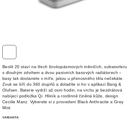
Beolit 20 staví na třech širokopásmových měničích, subwooferu
s dlouhým zdvihem a dvou pasivních basových radiátorech –
basy tak dostanete v míře, jakou u přenosného těla nečekáte.
Zvuk se šíří do 360 stupňů a doladíte si ho v aplikaci Bang &
Olufsen. Baterie vydrží až osm hodin, na vrchu je bezdrátová
nabíjecí podložka Qi. Hliník a rostlinně činěná kůže, design
Cecilie Manz. Vyberete si z provedení Black Anthracite a Grey
Mist.
VARIANTA: