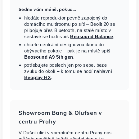
Sedne vám méně, pokud…
hledáte reproduktor pevně zapojený do
domácího multiroomu po síti – Beolit 20 se
připojuje přes Bluetooth, na stálé místo v
sestavě se hodí spíš
Beosound Balance
,
chcete centrální designovou ikonu do
obývacího pokoje – pak je na místě spíš
Beosound A9 5th gen
,
potřebujete poslech jen pro sebe, beze
zvuku do okolí – k tomu se hodí náhlavní
Beoplay HX
.
Showroom Bang & Olufsen v
centru Prahy
V Dušní ulici v samotném centru Prahy nás
můžete navštívit každý všední den a i o