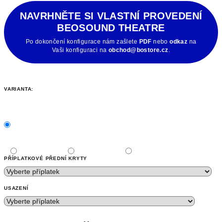
NAVRHNĚTE SI VLASTNÍ PROVEDENÍ
BEOSOUND THEATRE
Po dokončení konfigurace nám zašlete
PDF
nebo
odkaz
na
Vaši konfiguraci na
obchod@bostore.cz
.
VARIANTA:
PŘÍPLATKOVÉ PŘEDNÍ KRYTY
USAZENÍ