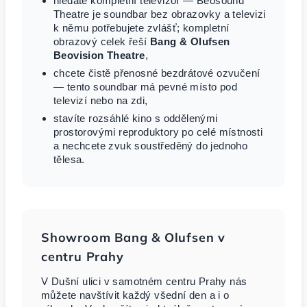
hledáte kompletní televizor — Beosound
Theatre je soundbar bez obrazovky a televizi
k němu potřebujete zvlášť; kompletní
obrazový celek řeší
Bang & Olufsen
Beovision Theatre
,
chcete čistě přenosné bezdrátové ozvučení
— tento soundbar má pevné místo pod
televizí nebo na zdi,
stavíte rozsáhlé kino s oddělenými
prostorovými reproduktory po celé místnosti
a nechcete zvuk soustředěný do jednoho
tělesa.
Showroom Bang & Olufsen v
centru Prahy
V Dušní ulici v samotném centru Prahy nás
můžete navštívit každý všední den a i o