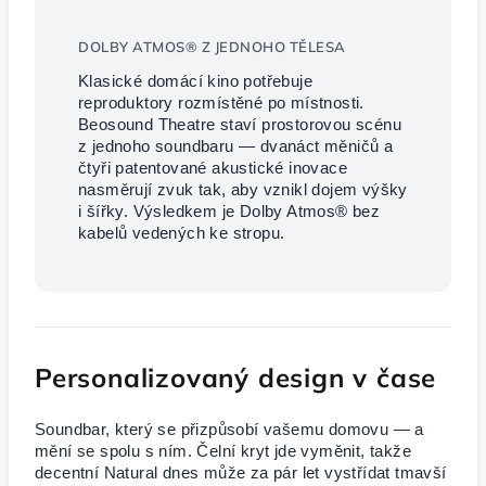
DOLBY ATMOS® Z JEDNOHO TĚLESA
Klasické domácí kino potřebuje
reproduktory rozmístěné po místnosti.
Beosound Theatre staví prostorovou scénu
z jednoho soundbaru — dvanáct měničů a
čtyři patentované akustické inovace
nasměrují zvuk tak, aby vznikl dojem výšky
i šířky. Výsledkem je Dolby Atmos® bez
kabelů vedených ke stropu.
Personalizovaný design v čase
Soundbar, který se přizpůsobí vašemu domovu — a
mění se spolu s ním. Čelní kryt jde vyměnit, takže
decentní Natural dnes může za pár let vystřídat tmavší