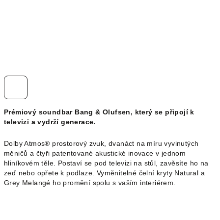
Prémiový soundbar Bang & Olufsen, který se připojí k
televizi a vydrží generace.
Dolby Atmos® prostorový zvuk, dvanáct na míru vyvinutých
měničů a čtyři patentované akustické inovace v jednom
hliníkovém těle. Postaví se pod televizi na stůl, zavěsíte ho na
zeď nebo opřete k podlaze. Vyměnitelné čelní kryty Natural a
Grey Melangé ho promění spolu s vaším interiérem.