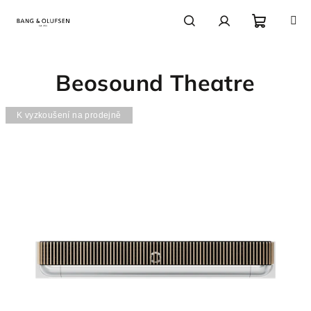
Přejít
na
obsah
Nákupn
Hledat
Přihlášení
Beosound Theatre
košík
K vyzkoušení na prodejně