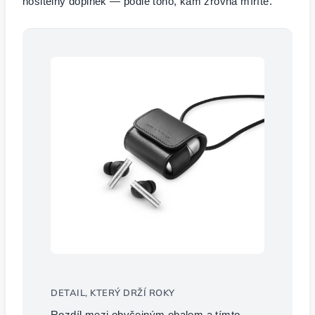
nositelný doplněk — podle toho, kam zrovna míříte.
DETAIL, KTERÝ DRŽÍ ROKY
Rozdíl mezi obyčejným obalem a tímto