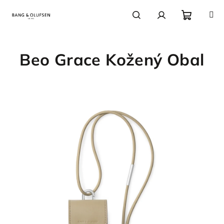
Přejít
na
obsah
Nákupn
Hledat
Přihlášení
Beo Grace Kožený Obal
košík