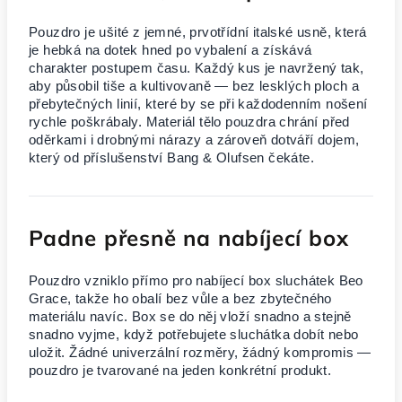
Pouzdro je ušité z jemné, prvotřídní italské usně, která
je hebká na dotek hned po vybalení a získává
charakter postupem času. Každý kus je navržený tak,
aby působil tiše a kultivovaně — bez lesklých ploch a
přebytečných linií, které by se při každodenním nošení
rychle poškrábaly. Materiál tělo pouzdra chrání před
oděrkami i drobnými nárazy a zároveň dotváří dojem,
který od příslušenství Bang & Olufsen čekáte.
Padne přesně na nabíjecí box
Pouzdro vzniklo přímo pro nabíjecí box sluchátek Beo
Grace, takže ho obalí bez vůle a bez zbytečného
materiálu navíc. Box se do něj vloží snadno a stejně
snadno vyjme, když potřebujete sluchátka dobít nebo
uložit. Žádné univerzální rozměry, žádný kompromis —
pouzdro je tvarované na jeden konkrétní produkt.