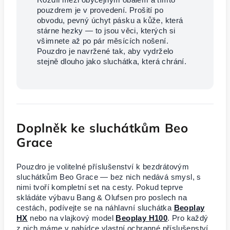
pouzdrem je v provedení. Prošití po
obvodu, pevný úchyt pásku a kůže, která
stárne hezky — to jsou věci, kterých si
všimnete až po pár měsících nošení.
Pouzdro je navržené tak, aby vydrželo
stejně dlouho jako sluchátka, která chrání.
Doplněk ke sluchátkům Beo
Grace
Pouzdro je volitelné příslušenství k bezdrátovým
sluchátkům Beo Grace — bez nich nedává smysl, s
nimi tvoří kompletní set na cesty. Pokud teprve
skládáte výbavu Bang & Olufsen pro poslech na
cestách, podívejte se na náhlavní sluchátka
Beoplay
HX
nebo na vlajkový model
Beoplay H100
. Pro každý
z nich máme v nabídce vlastní ochranné příslušenství.