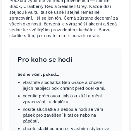
Pouzdro vyberete ve třech provedeních — Infinite
Black, Cranberry Red a Seashell Grey. Každé drží
stejnou kvalitu italské usně i stejné řemeslné
zpracování, liší se jen tón. Černá zůstane decentní za
všech okolností, červená je výraznější akcent a šedá
sedne ke světlejším provedením sluchátek. Barvu
sladíte s tím, jak nosíte a co k pouzdru máte.
Pro koho se hodí
Sedne vám, pokud…
vlastníte sluchátka Beo Grace a chcete
jejich nabíjecí box chránit před oděrkami,
oceníte prémiovou italskou kůži a ruční
zpracování i u doplňku,
nosíte sluchátka s sebou a hodí se vám
pásek pro zavěšení k tašce nebo na
zápěstí,
chcete sladit ochranu s vlastním stylem ve